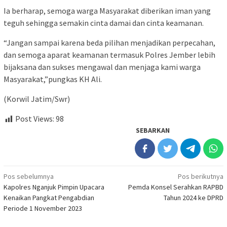
Ia berharap, semoga warga Masyarakat diberikan iman yang
teguh sehingga semakin cinta damai dan cinta keamanan.
“Jangan sampai karena beda pilihan menjadikan perpecahan,
dan semoga aparat keamanan termasuk Polres Jember lebih
bijaksana dan sukses mengawal dan menjaga kami warga
Masyarakat,”pungkas KH Ali.
(Korwil Jatim/Swr)
Post Views:
98
SEBARKAN
Navigasi
Pos sebelumnya
Pos berikutnya
Kapolres Nganjuk Pimpin Upacara
Pemda Konsel Serahkan RAPBD
pos
Kenaikan Pangkat Pengabdian
Tahun 2024 ke DPRD
Periode 1 November 2023