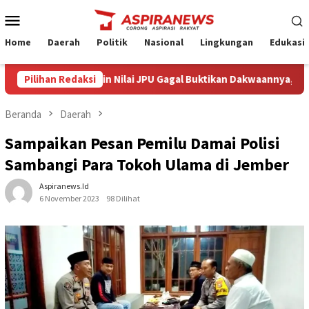
Loncat
Menu
ke
Mobile
konten
Home
Daerah
Politik
Nasional
Lingkungan
Edukasi
gacara Armin Amin Nilai JPU Gagal Buktikan Dakwaannya, Optimis
Pilihan Redaksi
Beranda
Daerah
Sampaikan Pesan Pemilu Damai Polisi
Sambangi Para Tokoh Ulama di Jember
Aspiranews.id
6 November 2023
98 Dilihat