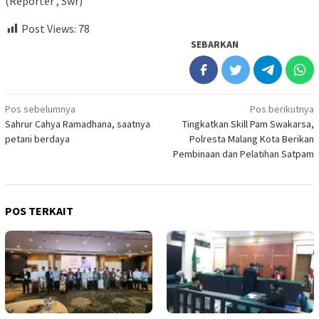
(Reporter , Swr)
Post Views:
78
SEBARKAN
Navigasi
Pos sebelumnya
Pos berikutnya
Sahrur Cahya Ramadhana, saatnya
Tingkatkan Skill Pam Swakarsa,
pos
petani berdaya
Polresta Malang Kota Berikan
Pembinaan dan Pelatihan Satpam
POS TERKAIT