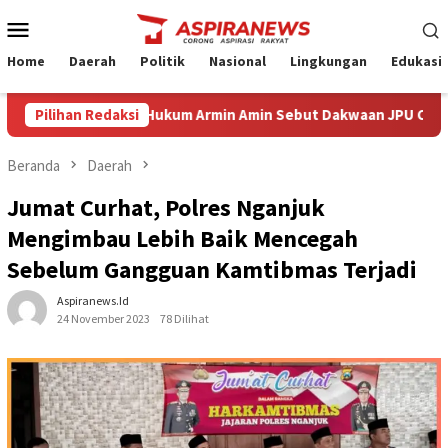
Loncat
Menu
ke
Mobile
konten
Home
Daerah
Politik
Nasional
Lingkungan
Edukasi
 Eksepsi Kuasa Hukum Armin Amin Sebut Dakwaan JPU Cacat Formil
Pilihan Redaksi
Beranda
Daerah
Jumat Curhat, Polres Nganjuk
Mengimbau Lebih Baik Mencegah
Sebelum Gangguan Kamtibmas Terjadi
Aspiranews.id
24 November 2023
78 Dilihat