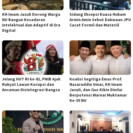
KH Imam Jazuli Dorong Warga
‎Sidang Eksepsi Kuasa Hukum
NU Bangun Kesadaran
Armin Amin Sebut Dakwaan JPU
Intelektual dan Adaptif di Era
Cacat Formil dan Materiil
Digital
Jelang HUT RI ke-81, PNIB Ajak
Koalisi Segitiga Emas Prof.
Rakyat Lawan Korupsi dan
Nasaruddin Umar, KH Imam
Ancaman Disintegrasi Bangsa
Jazuli, dan Gus Kikin Dinilai
Berpotensi Warnai Muktamar
Ke-35 NU