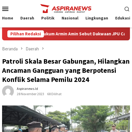
Loncat
Menu
ke
Mobile
konten
Home
Daerah
Politik
Nasional
Lingkungan
Edukasi
Eksepsi Kuasa Hukum Armin Amin Sebut Dakwaan JPU Cacat Formil d
Pilihan Redaksi
Beranda
Daerah
Patroli Skala Besar Gabungan, Hilangkan
Ancaman Gangguan yang Berpotensi
Konflik Selama Pemilu 2024
Aspiranews.id
28 November 2023
68 Dilihat