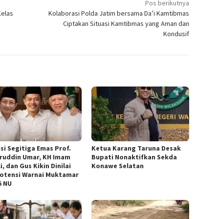
Pos berikutnya
Kelas
Kolaborasi Polda Jatim bersama Da’i Kamtibmas
Ciptakan Situasi Kamtibmas yang Aman dan
Kondusif
isi Segitiga Emas Prof.
Ketua ‎Karang Taruna Desak
ruddin Umar, KH Imam
Bupati Nonaktifkan Sekda
i, dan Gus Kikin Dinilai
Konawe Selatan
otensi Warnai Muktamar
5 NU