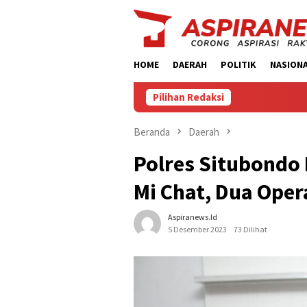
Loncat
ke
konten
HOME
DAERAH
POLITIK
NASION
Pilihan Redaksi
Beranda
Daerah
Polres Situbondo
Mi Chat, Dua Ope
Aspiranews.id
5 Desember 2023
73 Dilihat