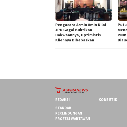
‎Pengacara Armin Amin Nilai
Putu
JPU Gagal Buktikan
Mena
Dakwaannya, Optimistis
PNIB
Kliennya Dibebaskan
Diau
REDAKSI
KODE ETIK
STANDAR
PERLINDUNGAN
PROFESI WARTAWAN