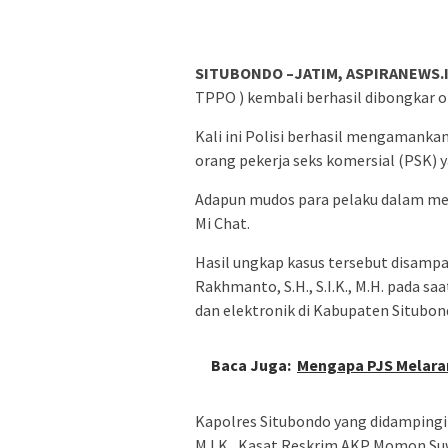
SITUBONDO –JATIM, ASPIRANEWS.I
TPPO ) kembali berhasil dibongkar o
Kali ini Polisi berhasil mengamankan
orang pekerja seks komersial (PSK) 
Adapun mudos para pelaku dalam melan
Mi Chat.
Hasil ungkap kasus tersebut disamp
Rakhmanto, S.H., S.I.K., M.H. pada s
dan elektronik di Kabupaten Situbon
Baca Juga:
Mengapa PJS Melar
Kapolres Situbondo yang didampingi W
M.I.K., Kasat Reskrim AKP Momon Su