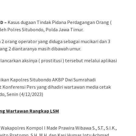
D –
Kasus dugaan Tindak Pidana Perdagangan Orang (
leh Polres Situbondo, Polda Jawa Timur.
 2 orang operator yang diduga sebagai mucikari dan 3
yang 2 diantaranya masih dibawah umur.
carkan aksinya ( prostitusi ) tersebut melalui aplikasi
aikan Kapolres Situbondo AKBP Dwi Sumrahadi
aat Konferensi Pers yang dihadiri wartawan media cetak
do, Senin (4/12/2023)
ang Wartawan Rangkap LSM
akapolres Kompol I Made Prawira Wibawa S., S.T., S.I.K.,
wito Pratomo, S.H. M.H. dan Kasi Humas Iptu Achmad