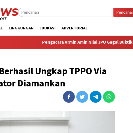
Pencaria
AL
LINGKUNGAN
EDUKASI
ADVERTORIAL
‎Pengacara Armin Amin Nilai JPU Gagal Buktikan Dakwaann
 Berhasil Ungkap TPPO Via
rator Diamankan