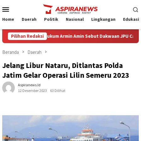
Loncat
Menu
ke
Mobile
konten
Home
Daerah
Politik
Nasional
Lingkungan
Edukasi
Eksepsi Kuasa Hukum Armin Amin Sebut Dakwaan JPU Cacat Formil d
Pilihan Redaksi
Beranda
Daerah
Jelang Libur Nataru, Ditlantas Polda
Jatim Gelar Operasi Lilin Semeru 2023
Aspiranews.id
12 Desember 2023
63 Dilihat