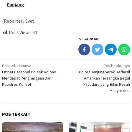
Panjang
(Reporter , Swr)
Post Views:
63
SEBARKAN
Navigasi
Pos sebelumnya
Pos berikutnya
Empat Personel Polsek Kolono
Polres Tanjungperak Berhasil
pos
Mendapat Penghargaan Dari
Amankan Tersangka Begal
Kapolres Konsel
Payudara yang Bikin Resah
Masyarakat
POS TERKAIT