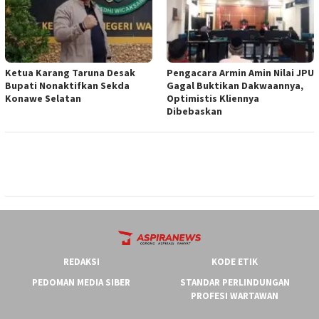
Ketua ‎Karang Taruna Desak
‎Pengacara Armin Amin Nilai JPU
Bupati Nonaktifkan Sekda
Gagal Buktikan Dakwaannya,
Konawe Selatan
Optimistis Kliennya
Dibebaskan
REDAKSI
KODE ETIK
PEDOMAN MEDIA SIBER
STANDAR PERLINDUNGAN
PROFESI WARTAWAN