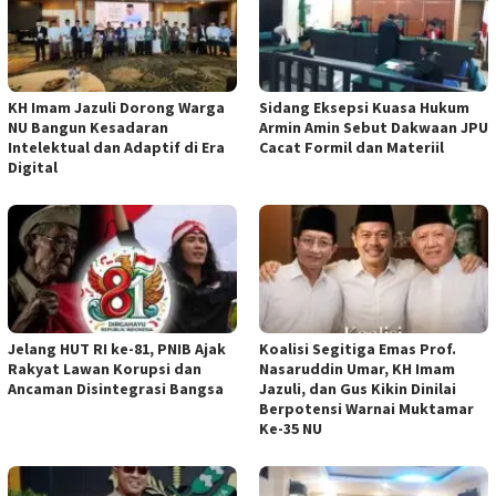
KH Imam Jazuli Dorong Warga
‎Sidang Eksepsi Kuasa Hukum
NU Bangun Kesadaran
Armin Amin Sebut Dakwaan JPU
Intelektual dan Adaptif di Era
Cacat Formil dan Materiil
Digital
Jelang HUT RI ke-81, PNIB Ajak
Koalisi Segitiga Emas Prof.
Rakyat Lawan Korupsi dan
Nasaruddin Umar, KH Imam
Ancaman Disintegrasi Bangsa
Jazuli, dan Gus Kikin Dinilai
Berpotensi Warnai Muktamar
Ke-35 NU