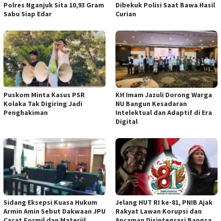
Polres Nganjuk Sita 10,93 Gram
Dibekuk Polisi Saat Bawa Hasil
Sabu Siap Edar
Curian
‎Puskom Minta Kasus PSR
KH Imam Jazuli Dorong Warga
Kolaka Tak Digiring Jadi
NU Bangun Kesadaran
Penghakiman
Intelektual dan Adaptif di Era
Digital
‎Sidang Eksepsi Kuasa Hukum
Jelang HUT RI ke-81, PNIB Ajak
Armin Amin Sebut Dakwaan JPU
Rakyat Lawan Korupsi dan
Cacat Formil dan Materiil
Ancaman Disintegrasi Bangsa