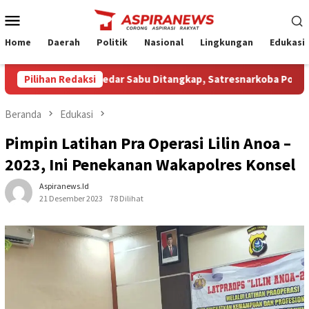
Loncat
Menu
ke
Mobile
konten
Home
Daerah
Politik
Nasional
Lingkungan
Edukasi
Terduga Pengedar Sabu Ditangkap, Satresnarkoba Polres Nganjuk
Pilihan Redaksi
Beranda
Edukasi
Pimpin Latihan Pra Operasi Lilin Anoa –
2023, Ini Penekanan Wakapolres Konsel
Aspiranews.id
21 Desember 2023
78 Dilihat