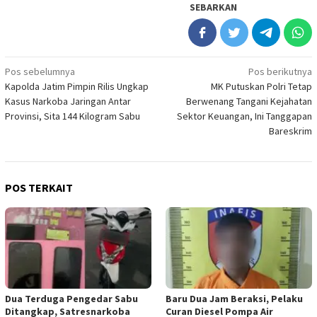
SEBARKAN
Navigasi
Pos sebelumnya
Pos berikutnya
Kapolda Jatim Pimpin Rilis Ungkap
MK Putuskan Polri Tetap
pos
Kasus Narkoba Jaringan Antar
Berwenang Tangani Kejahatan
Provinsi, Sita 144 Kilogram Sabu
Sektor Keuangan, Ini Tanggapan
Bareskrim
POS TERKAIT
Dua Terduga Pengedar Sabu
Baru Dua Jam Beraksi, Pelaku
Ditangkap, Satresnarkoba
Curan Diesel Pompa Air