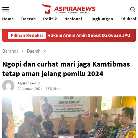
Loncat
Menu
ke
Mobile
konten
Home
Daerah
Politik
Nasional
Lingkungan
Edukasi
g Eksepsi Kuasa Hukum Armin Amin Sebut Dakwaan JPU Cacat Formi
Pilihan Redaksi
Beranda
Daerah
Ngopi dan curhat mari jaga Kamtibmas
tetap aman jelang pemilu 2024
Aspiranews.id
20 Januari 2024
65 Dilihat