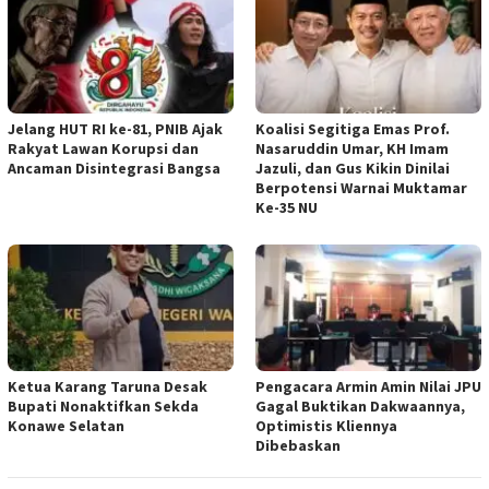
Jelang HUT RI ke-81, PNIB Ajak
Koalisi Segitiga Emas Prof.
Rakyat Lawan Korupsi dan
Nasaruddin Umar, KH Imam
Ancaman Disintegrasi Bangsa
Jazuli, dan Gus Kikin Dinilai
Berpotensi Warnai Muktamar
Ke-35 NU
Ketua ‎Karang Taruna Desak
‎Pengacara Armin Amin Nilai JPU
Bupati Nonaktifkan Sekda
Gagal Buktikan Dakwaannya,
Konawe Selatan
Optimistis Kliennya
Dibebaskan