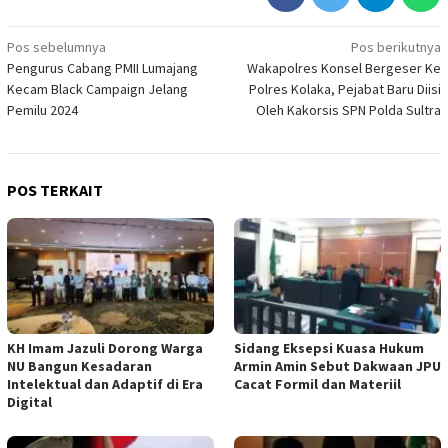
Navigasi
Pos sebelumnya
Pos berikutnya
Pengurus Cabang PMII Lumajang
Wakapolres Konsel Bergeser Ke
pos
Kecam Black Campaign Jelang
Polres Kolaka, Pejabat Baru Diisi
Pemilu 2024
Oleh Kakorsis SPN Polda Sultra
POS TERKAIT
KH Imam Jazuli Dorong Warga
‎Sidang Eksepsi Kuasa Hukum
NU Bangun Kesadaran
Armin Amin Sebut Dakwaan JPU
Intelektual dan Adaptif di Era
Cacat Formil dan Materiil
Digital