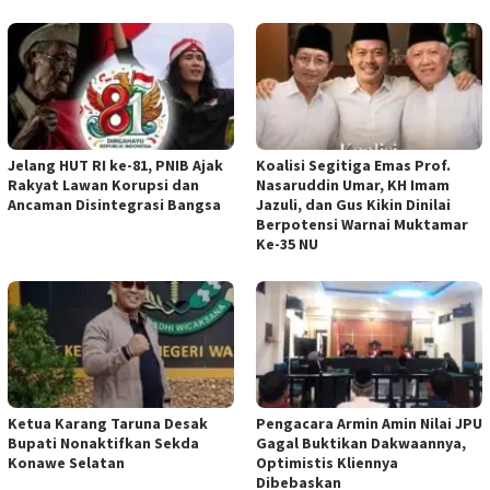
Jelang HUT RI ke-81, PNIB Ajak
Koalisi Segitiga Emas Prof.
Rakyat Lawan Korupsi dan
Nasaruddin Umar, KH Imam
Ancaman Disintegrasi Bangsa
Jazuli, dan Gus Kikin Dinilai
Berpotensi Warnai Muktamar
Ke-35 NU
Ketua ‎Karang Taruna Desak
‎Pengacara Armin Amin Nilai JPU
Bupati Nonaktifkan Sekda
Gagal Buktikan Dakwaannya,
Konawe Selatan
Optimistis Kliennya
Dibebaskan