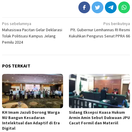
Navigasi
Pos sebelumnya
Pos berikutnya
Mahasiswa Pacitan Gelar Deklarasi
Plt. Gubernur Lemhannas RI Resmi
pos
Tolak Politisasi Kampus Jelang
Kukuhkan Pengurus Senat PPRA 66
Pemilu 2024
POS TERKAIT
KH Imam Jazuli Dorong Warga
‎Sidang Eksepsi Kuasa Hukum
NU Bangun Kesadaran
Armin Amin Sebut Dakwaan JPU
Intelektual dan Adaptif di Era
Cacat Formil dan Materiil
Digital