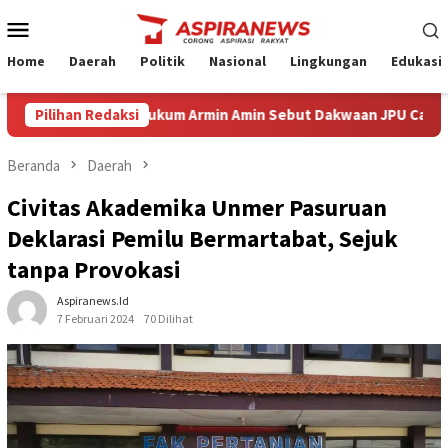
Loncat
Menu
ke
Mobile
konten
Home
Daerah
Politik
Nasional
Lingkungan
Edukasi
 Eksepsi Kuasa Hukum Armin Amin Sebut Dakwaan JPU Cacat Formil
Pilihan Redaksi
Beranda
Daerah
Civitas Akademika Unmer Pasuruan
Deklarasi Pemilu Bermartabat, Sejuk
tanpa Provokasi
Aspiranews.id
7 Februari 2024
70 Dilihat