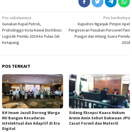
Navigasi
Pos sebelumnya
Pos berikutnya
Gunakan Kapal Patroli,
Kapolres Nganjuk Pimpin Apel
pos
Probolinggo Kota Kawal Distribusi
Pergeseran Pasukan Personel Pam
Logistik Pemilu 2024 ke Pulau Gili
Pungut dan Hitung Suara Pemilu
Ketapang
2024
POS TERKAIT
KH Imam Jazuli Dorong Warga
‎Sidang Eksepsi Kuasa Hukum
NU Bangun Kesadaran
Armin Amin Sebut Dakwaan JPU
Intelektual dan Adaptif di Era
Cacat Formil dan Materiil
Digital