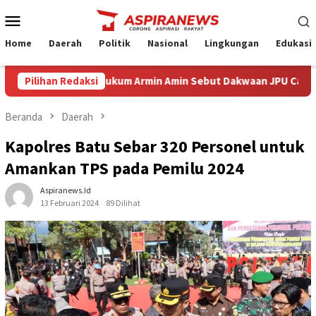
Loncat
Menu
ke
Mobile
konten
Home
Daerah
Politik
Nasional
Lingkungan
Edukasi
Eksepsi Kuasa Hukum Armin Amin Sebut Dakwaan JPU Cacat Formil 
Pilihan Redaksi
Beranda
Daerah
Kapolres Batu Sebar 320 Personel untuk
Amankan TPS pada Pemilu 2024
Aspiranews.id
13 Februari 2024
89 Dilihat