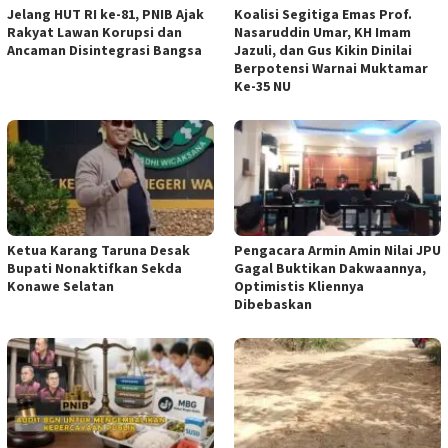
Jelang HUT RI ke-81, PNIB Ajak
Koalisi Segitiga Emas Prof.
Rakyat Lawan Korupsi dan
Nasaruddin Umar, KH Imam
Ancaman Disintegrasi Bangsa
Jazuli, dan Gus Kikin Dinilai
Berpotensi Warnai Muktamar
Ke-35 NU
Ketua ‎Karang Taruna Desak
‎Pengacara Armin Amin Nilai JPU
Bupati Nonaktifkan Sekda
Gagal Buktikan Dakwaannya,
Konawe Selatan
Optimistis Kliennya
Dibebaskan