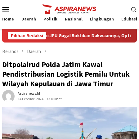
Loncat
Menu
ke
Mobile
konten
Home
Daerah
Politik
Nasional
Lingkungan
Edukasi
rmin Amin Nilai JPU Gagal Buktikan Dakwaannya, Optimistis Klie
Pilihan Redaksi
Beranda
Daerah
Ditpolairud Polda Jatim Kawal
Pendistribusian Logistik Pemilu Untuk
Wilayah Kepulauan di Jawa Timur
Aspiranews.id
14 Februari 2024
73 Dilihat