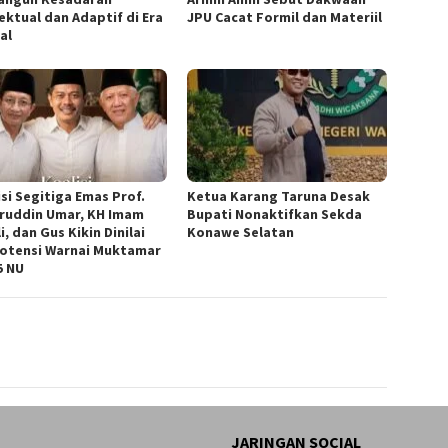
ektual dan Adaptif di Era
JPU Cacat Formil dan Materiil
al
isi Segitiga Emas Prof.
Ketua ‎Karang Taruna Desak
ruddin Umar, KH Imam
Bupati Nonaktifkan Sekda
i, dan Gus Kikin Dinilai
Konawe Selatan
otensi Warnai Muktamar
5 NU
JARINGAN SOCIAL