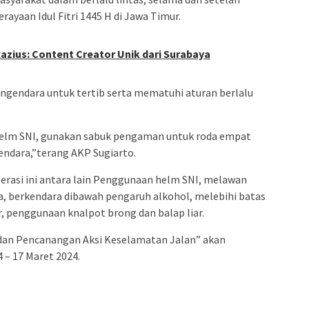
ayaan Idul Fitri 1445 H di Jawa Timur.
azius: Content Creator Unik dari Surabaya
gendara untuk tertib serta mematuhi aturan berlalu
elm SNI, gunakan sabuk pengaman untuk roda empat
endara,”terang AKP Sugiarto.
perasi ini antara lain Penggunaan helm SNI, melawan
a, berkendara dibawah pengaruh alkohol, melebihi batas
 penggunaan knalpot brong dan balap liar.
dan Pencanangan Aksi Keselamatan Jalan” akan
 – 17 Maret 2024.