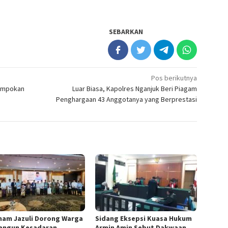
SEBARKAN
Pos berikutnya
rampokan
Luar Biasa, Kapolres Nganjuk Beri Piagam
Penghargaan 43 Anggotanya yang Berprestasi
mam Jazuli Dorong Warga
‎Sidang Eksepsi Kuasa Hukum
angun Kesadaran
Armin Amin Sebut Dakwaan