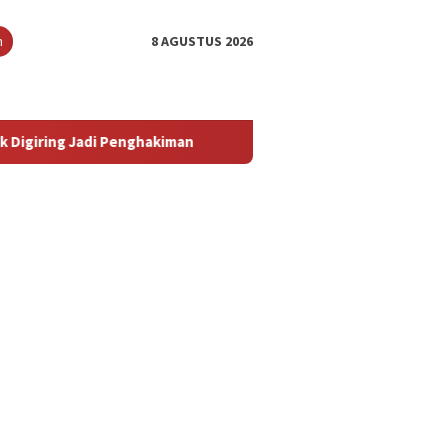
n
8 AGUSTUS 2026
i Penghakiman
‎Sidang Eksepsi Kuasa Hukum Armin Amin Se