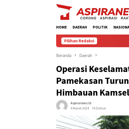
Loncat
ke
konten
HOME
DAERAH
POLITIK
NASION
Pilihan Redaksi
Beranda
Daerah
Operasi Keselama
Pamekasan Turun 
Himbauan Kamsel
Aspiranews.id
4 Maret 2024
76 Dilihat