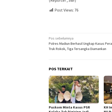
(Reporter , Swr)
Post Views:
76
Navigasi
Pos sebelumnya
Polres Madiun Berhasil Ungkap Kasus Pe
pos
Truk Rokok, Tiga Tersangka Diamankan
POS TERKAIT
‎Puskom Minta Kasus PSR
KH I
Kolaka Tak Digiring Jadi
NU B