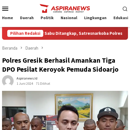
Loncat
Menu
ke
Mobile
konten
Home
Daerah
Politik
Nasional
Lingkungan
Edukasi
ga Pengedar Sabu Ditangkap, Satresnarkoba Polres Nganjuk Sita
Pilihan Redaksi
Beranda
Daerah
Polres Gresik Berhasil Amankan Tiga
DPO Pesilat Keroyok Pemuda Sidoarjo
Aspiranews.id
1 Juni 2024
71 Dilihat