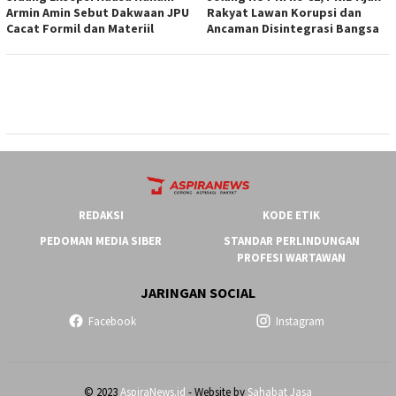
Armin Amin Sebut Dakwaan JPU
Rakyat Lawan Korupsi dan
Cacat Formil dan Materiil
Ancaman Disintegrasi Bangsa
REDAKSI
KODE ETIK
PEDOMAN MEDIA SIBER
STANDAR PERLINDUNGAN
PROFESI WARTAWAN
JARINGAN SOCIAL
Facebook
Instagram
© 2023
AspiraNews.id
- Website by
Sahabat Jasa