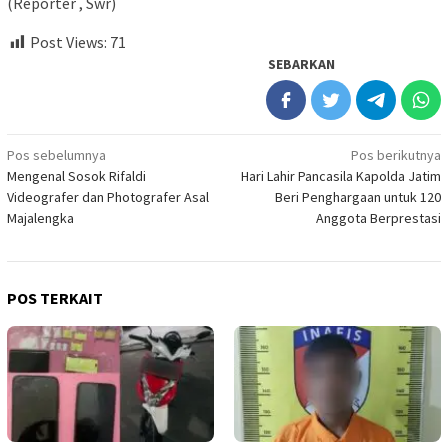
(Reporter , Swr)
Post Views:
71
SEBARKAN
Navigasi
Pos sebelumnya
Pos berikutnya
Mengenal Sosok Rifaldi
Hari Lahir Pancasila Kapolda Jatim
pos
Videografer dan Photografer Asal
Beri Penghargaan untuk 120
Majalengka
Anggota Berprestasi
POS TERKAIT