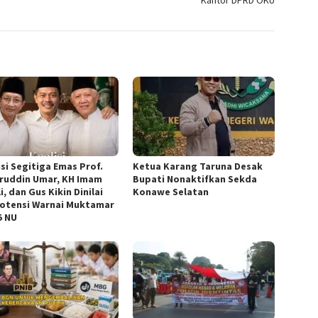
Kantor DPRD OKU
isi Segitiga Emas Prof.
Ketua ‎Karang Taruna Desak
ruddin Umar, KH Imam
Bupati Nonaktifkan Sekda
i, dan Gus Kikin Dinilai
Konawe Selatan
otensi Warnai Muktamar
5 NU