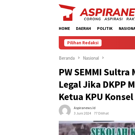
Loncat
ke
konten
HOME
DAERAH
POLITIK
NASION
Pilihan Redaksi
Beranda
Nasional
PW SEMMI Sultra 
Legal Jika DKPP 
Ketua KPU Konsel
Aspiranews.id
3 Juni 2024
77 Dilihat