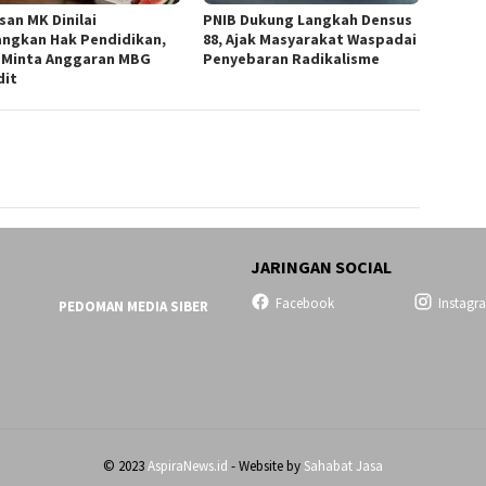
san MK Dinilai
PNIB Dukung Langkah Densus
ngkan Hak Pendidikan,
88, Ajak Masyarakat Waspadai
 Minta Anggaran MBG
Penyebaran Radikalisme
dit
JARINGAN SOCIAL
Facebook
Instagr
PEDOMAN MEDIA SIBER
© 2023
AspiraNews.id
- Website by
Sahabat Jasa