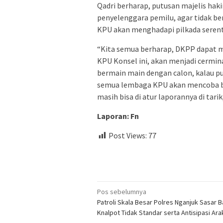
Qadri berharap, putusan majelis ha
penyelenggara pemilu, agar tidak be
KPU akan menghadapi pilkada serent
“Kita semua berharap, DKPP dapat m
KPU Konsel ini, akan menjadi cermin
bermain main dengan calon, kalau pu
semua lembaga KPU akan mencoba ber
masih bisa di atur laporannya di tari
Laporan: Fn
Post Views:
77
Navigasi
Pos sebelumnya
Patroli Skala Besar Polres Nganjuk Sasar Ba
pos
Knalpot Tidak Standar serta Antisipasi Ara