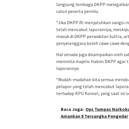
langsung lembaga DKPP melegalkan
calon peserta pemilu.
“Jika DKPP RI menjatuhkan sangsi ri
telah mencabut laporannya, meskipun
masuk di DKPP perwakilan Sultra, a
penyelenggara boleh cawe cawe deng
Hal senada juga disampaikan oleh sal
meminta majelis Hakim DKPP agar ti
laporannya.
“Mudah-mudahan kita semua mendoak
pelapor yang telah mencabut lapora
terhadap KPU Konsel, yang saat ini 
Baca Juga:
Ops Tumpas Narkoba
Amankan 8 Tersangka Pengedar