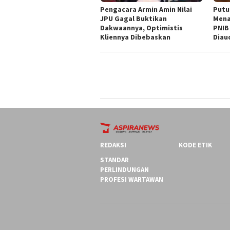
‎Pengacara Armin Amin Nilai
Putu
JPU Gagal Buktikan
Mena
Dakwaannya, Optimistis
PNIB
Kliennya Dibebaskan
Diau
REDAKSI
KODE ETIK
STANDAR
PERLINDUNGAN
PROFESI WARTAWAN