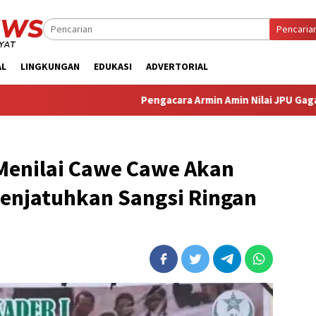
Pencaria
AL
LINGKUNGAN
EDUKASI
ADVERTORIAL
‎Pengacara Armin Amin Nilai JPU Gagal Buktikan D
Menilai Cawe Cawe Akan
Menjatuhkan Sangsi Ringan