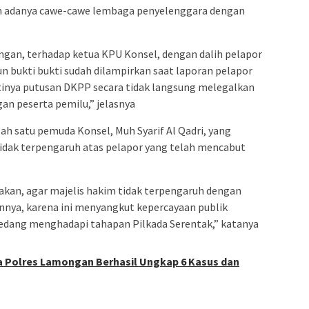
 adanya cawe-cawe lembaga penyelenggara dengan
ngan, terhadap ketua KPU Konsel, dengan dalih pelapor
 bukti bukti sudah dilampirkan saat laporan pelapor
rtinya putusan DKPP secara tidak langsung melegalkan
an peserta pemilu,” jelasnya
ah satu pemuda Konsel, Muh Syarif Al Qadri, yang
dak terpengaruh atas pelapor yang telah mencabut
an, agar majelis hakim tidak terpengaruh dengan
nnya, karena ini menyangkut kepercayaan publik
sedang menghadapi tahapan Pilkada Serentak,” katanya
 Polres Lamongan Berhasil Ungkap 6 Kasus dan