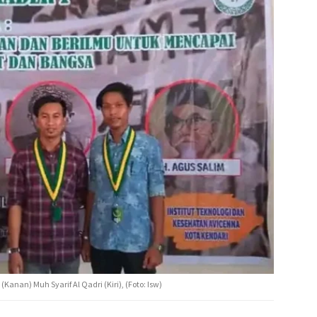
anan) Muh Syarif Al Qadri (Kiri), (Foto: Isw)