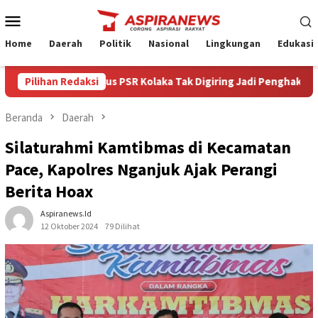
Loncat
Menu
ke
Mobile
konten
Home
Daerah
Politik
Nasional
Lingkungan
Edukasi
skom Minta Kasus PSR Kolaka Tak Digiring Jadi Penghakiman
Pilihan Redaksi
Beranda
Daerah
Silaturahmi Kamtibmas di Kecamatan
Pace, Kapolres Nganjuk Ajak Perangi
Berita Hoax
Aspiranews.id
12 Oktober 2024
79 Dilihat