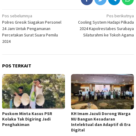
Navigasi
Pos sebelumnya
Pos berikutnya
Polres Gresik Siagakan Personel
Cooling System Hadapi Pilkada
pos
24 Jam Untuk Pengamanan
2024 Kapolrestabes Surabaya
Percetakan Surat Suara Pemilu
Silaturahmi ke Tokoh Agama
2024
POS TERKAIT
‎Puskom Minta Kasus PSR
KH Imam Jazuli Dorong Warga
Kolaka Tak Digiring Jadi
NU Bangun Kesadaran
Penghakiman
Intelektual dan Adaptif di Era
Digital