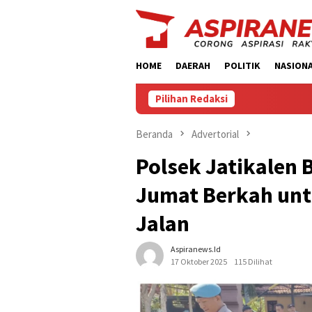
Loncat
ke
konten
HOME
DAERAH
POLITIK
NASION
Pilihan Redaksi
Beranda
Advertorial
Polsek Jatikalen 
Jumat Berkah un
Jalan
Aspiranews.id
17 Oktober 2025
115 Dilihat