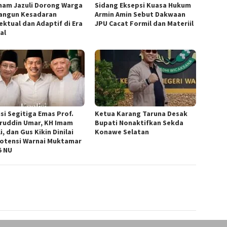
mam Jazuli Dorong Warga
‎Sidang Eksepsi Kuasa Hukum
angun Kesadaran
Armin Amin Sebut Dakwaan
ektual dan Adaptif di Era
JPU Cacat Formil dan Materiil
al
isi Segitiga Emas Prof.
Ketua ‎Karang Taruna Desak
ruddin Umar, KH Imam
Bupati Nonaktifkan Sekda
i, dan Gus Kikin Dinilai
Konawe Selatan
otensi Warnai Muktamar
5 NU