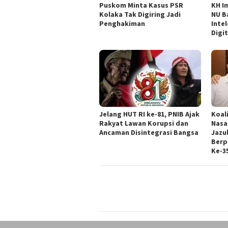
‎Puskom Minta Kasus PSR
KH I
Kolaka Tak Digiring Jadi
NU B
Penghakiman
Intel
Digit
Jelang HUT RI ke-81, PNIB Ajak
Koal
Rakyat Lawan Korupsi dan
Nasa
Ancaman Disintegrasi Bangsa
Jazul
Berp
Ke-3