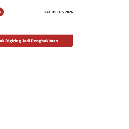
n
8 AGUSTUS 2026
enghakiman
‎Sidang Eksepsi Kuasa Hukum Armin Amin Sebu