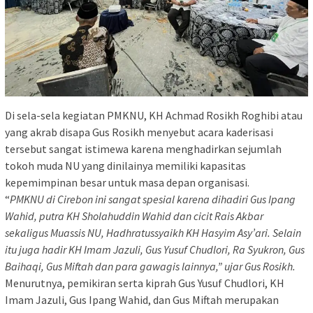
Di sela-sela kegiatan PMKNU, KH Achmad Rosikh Roghibi atau
yang akrab disapa Gus Rosikh menyebut acara kaderisasi
tersebut sangat istimewa karena menghadirkan sejumlah
tokoh muda NU yang dinilainya memiliki kapasitas
kepemimpinan besar untuk masa depan organisasi.
“
PMKNU di Cirebon ini sangat spesial karena dihadiri Gus Ipang
Wahid, putra KH Sholahuddin Wahid dan cicit Rais Akbar
sekaligus Muassis NU, Hadhratussyaikh KH Hasyim Asy’ari. Selain
itu juga hadir KH Imam Jazuli, Gus Yusuf Chudlori, Ra Syukron, Gus
Baihaqi, Gus Miftah dan para gawagis lainnya,” ujar Gus Rosikh.
Menurutnya, pemikiran serta kiprah Gus Yusuf Chudlori, KH
Imam Jazuli, Gus Ipang Wahid, dan Gus Miftah merupakan