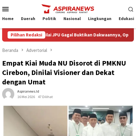
Loncat
Menu
ke
Mobile
konten
Home
Daerah
Politik
Nasional
Lingkungan
Edukasi
 Armin Amin Nilai JPU Gagal Buktikan Dakwaannya, Optimistis Kl
Pilihan Redaksi
Beranda
Advertorial
Empat Kiai Muda NU Disorot di PMKNU
Cirebon, Dinilai Visioner dan Dekat
dengan Umat
Aspiranews.id
16 Mei 2026
47 Dilihat