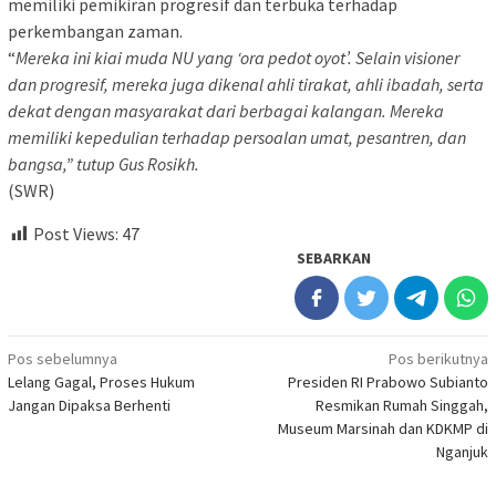
memiliki pemikiran progresif dan terbuka terhadap
perkembangan zaman.
“
Mereka ini kiai muda NU yang ‘ora pedot oyot’. Selain visioner
dan progresif, mereka juga dikenal ahli tirakat, ahli ibadah, serta
dekat dengan masyarakat dari berbagai kalangan. Mereka
memiliki kepedulian terhadap persoalan umat, pesantren, dan
bangsa,” tutup Gus Rosikh.
(SWR)
Post Views:
47
SEBARKAN
Navigasi
Pos sebelumnya
Pos berikutnya
Lelang Gagal, Proses Hukum
Presiden RI Prabowo Subianto
pos
Jangan Dipaksa Berhenti
Resmikan Rumah Singgah,
Museum Marsinah dan KDKMP di
Nganjuk