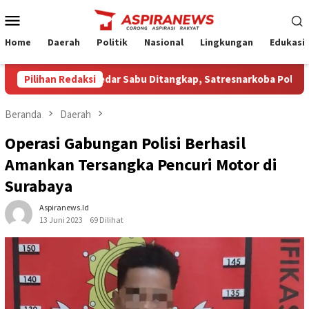
Loncat
Menu
ke
Mobile
konten
Home
Daerah
Politik
Nasional
Lingkungan
Edukasi
 Terduga Pengedar Sabu Ditangkap, Satresnarkoba Polres Nganju
Pilihan Redaksi
Beranda
Daerah
Operasi Gabungan Polisi Berhasil
Amankan Tersangka Pencuri Motor di
Surabaya
Aspiranews.id
13 Juni 2023
69 Dilihat