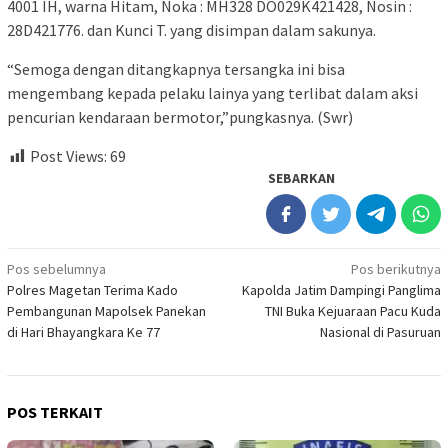
4001 IH, warna Hitam, Noka : MH328 DO029K421428, Nosin :
28D421776. dan Kunci T. yang disimpan dalam sakunya.
“Semoga dengan ditangkapnya tersangka ini bisa
mengembang kepada pelaku lainya yang terlibat dalam aksi
pencurian kendaraan bermotor,”pungkasnya. (Swr)
Post Views:
69
SEBARKAN
Navigasi
Pos sebelumnya
Pos berikutnya
Polres Magetan Terima Kado
Kapolda Jatim Dampingi Panglima
pos
Pembangunan Mapolsek Panekan
TNI Buka Kejuaraan Pacu Kuda
di Hari Bhayangkara Ke 77
Nasional di Pasuruan
POS TERKAIT