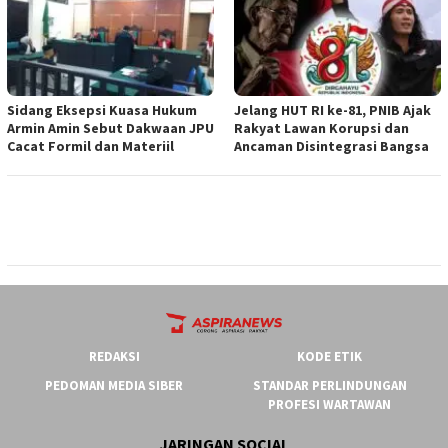
‎Sidang Eksepsi Kuasa Hukum
Jelang HUT RI ke-81, PNIB Ajak
Armin Amin Sebut Dakwaan JPU
Rakyat Lawan Korupsi dan
Cacat Formil dan Materiil
Ancaman Disintegrasi Bangsa
REDAKSI
KODE ETIK
PEDOMAN MEDIA SIBER
STANDAR PERLINDUNGAN
PROFESI WARTAWAN
JARINGAN SOCIAL