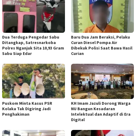
Dua Terduga Pengedar Sabu
Baru Dua Jam Beraksi, Pelaku
Ditangkap, Satresnarkoba
Curan Diesel Pompa Air
Polres Nganjuk Sita 10,93 Gram
Dibekuk Polisi Saat Bawa Hasil
Sabu Siap Edar
Curian
‎Puskom Minta Kasus PSR
KH Imam Jazuli Dorong Warga
Kolaka Tak Digiring Jadi
NU Bangun Kesadaran
Penghakiman
Intelektual dan Adaptif di Era
Digital