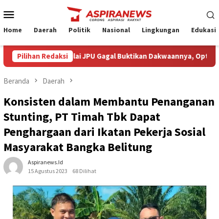
Loncat
Menu
ke
Mobile
konten
Home
Daerah
Politik
Nasional
Lingkungan
Edukasi
ra Armin Amin Nilai JPU Gagal Buktikan Dakwaannya, Optimistis K
Pilihan Redaksi
Beranda
Daerah
Konsisten dalam Membantu Penanganan
Stunting, PT Timah Tbk Dapat
Penghargaan dari Ikatan Pekerja Sosial
Masyarakat Bangka Belitung
Aspiranews.id
15 Agustus 2023
68 Dilihat