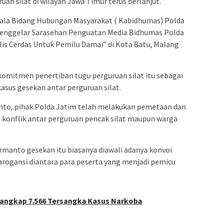
an silat di wilayah Jawa Timur terus berlanjut.
epala Bidang Hubungan Masyarakat ( Kabidhumas) Polda
enggelar Sarasehan Penguatan Media Bidhumas Polda
is Cerdas Untuk Pemilu Damai” di Kota Batu, Malang
mitmen penertiban tugu perguruan silat itu sebagai
asus gesekan antar perguruan silat.
to, pihak Polda Jatim telah melakukan pemetaan dan
a konflik antar perguruan pencak silat maupun warga
Dirmanto gesekan itu biasanya diawali adanya konvoi
 arogansi diantara para peserta yang menjadi pemicu
Tangkap 7.566 Tersangka Kasus Narkoba