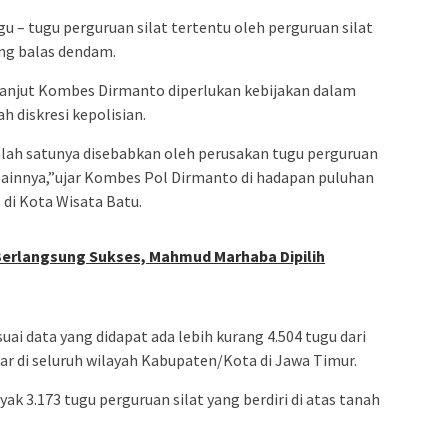
gu – tugu perguruan silat tertentu oleh perguruan silat
ing balas dendam.
 lanjut Kombes Dirmanto diperlukan kebijakan dalam
 diskresi kepolisian.
salah satunya disebabkan oleh perusakan tugu perguruan
 lainnya,”ujar Kombes Pol Dirmanto di hadapan puluhan
di Kota Wisata Batu.
u Berlangsung Sukses, Mahmud Marhaba Dipilih
i data yang didapat ada lebih kurang 4.504 tugu dari
ar di seluruh wilayah Kabupaten/Kota di Jawa Timur.
ak 3.173 tugu perguruan silat yang berdiri di atas tanah