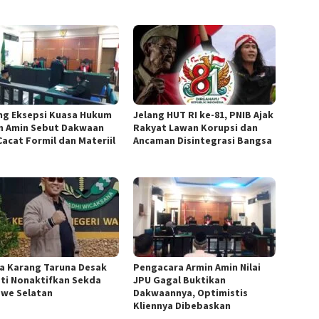
ang Eksepsi Kuasa Hukum
Jelang HUT RI ke-81, PNIB Ajak
n Amin Sebut Dakwaan
Rakyat Lawan Korupsi dan
Cacat Formil dan Materiil
Ancaman Disintegrasi Bangsa
a ‎Karang Taruna Desak
‎Pengacara Armin Amin Nilai
ti Nonaktifkan Sekda
JPU Gagal Buktikan
we Selatan
Dakwaannya, Optimistis
Kliennya Dibebaskan