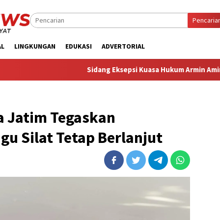
Pencaria
AL
LINGKUNGAN
EDUKASI
ADVERTORIAL
‎Sidang Eksepsi Kuasa Hukum Armin Amin Sebut Dakwaan JP
 Jatim Tegaskan
u Silat Tetap Berlanjut