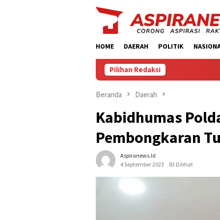
Loncat
ke
konten
HOME
DAERAH
POLITIK
NASION
Pilihan Redaksi
Beranda
Daerah
Kabidhumas Polda
Pembongkaran Tug
Aspiranews.id
4 September 2023
83 Dilihat