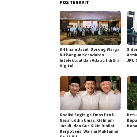
POS TERKAIT
KH Imam Jazuli Dorong Warga
‎Sid
NU Bangun Kesadaran
Armi
Intelektual dan Adaptif di Era
JPU 
Digital
Koalisi Segitiga Emas Prof.
Ketu
Nasaruddin Umar, KH Imam
Bupa
Jazuli, dan Gus Kikin Dinilai
Kona
Berpotensi Warnai Muktamar
Ke-35 NU