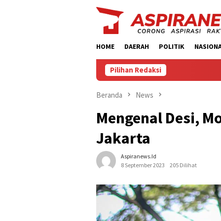
Loncat
ke
konten
HOME
DAERAH
POLITIK
NASION
Pilihan Redaksi
Beranda
News
Mengenal Desi, Mo
Jakarta
Aspiranews.id
8 September 2023
205 Dilihat