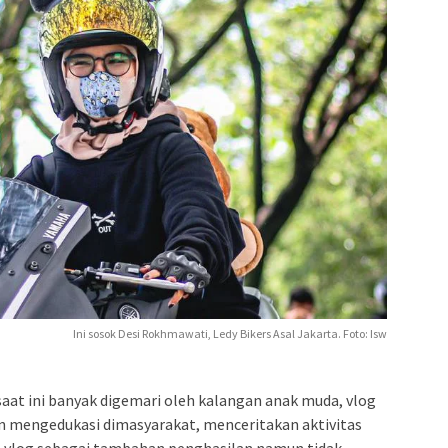
Ini sosok Desi Rokhmawati, Ledy Bikers Asal Jakarta. Foto: Isw
saat ini banyak digemari oleh kalangan anak muda, vlog
n mengedukasi dimasyarakat, menceritakan aktivitas