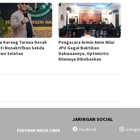
a ‎Karang Taruna Desak
‎Pengacara Armin Amin Nilai
ti Nonaktifkan Sekda
JPU Gagal Buktikan
we Selatan
Dakwaannya, Optimistis
Kliennya Dibebaskan
JARINGAN SOCIAL
Facebook
Instagr
PEDOMAN MEDIA SIBER