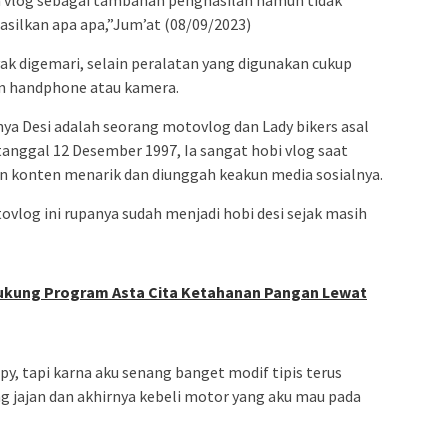
n vlog sebagai tambahan penghasilan namun tidak
asilkan apa apa,”Jum’at (08/09/2023)
k digemari, selain peralatan yang digunakan cukup
 handphone atau kamera.
ya Desi adalah seorang motovlog dan Lady bikers asal
 tanggal 12 Desember 1997, Ia sangat hobi vlog saat
 konten menarik dan diunggah keakun media sosialnya.
ovlog ini rupanya sudah menjadi hobi desi sejak masih
ukung Program Asta Cita Ketahanan Pangan Lewat
y, tapi karna aku senang banget modif tipis terus
g jajan dan akhirnya kebeli motor yang aku mau pada