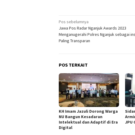
Navigasi
Pos sebelumnya
Jawa Pos Radar Nganjuk Awards 2023
pos
Menganugerahi Polres Nganjuk sebagai ins
Paling Transparan
POS TERKAIT
KH Imam Jazuli Dorong Warga
‎Sid
NU Bangun Kesadaran
Armi
Intelektual dan Adaptif di Era
JPU 
Digital