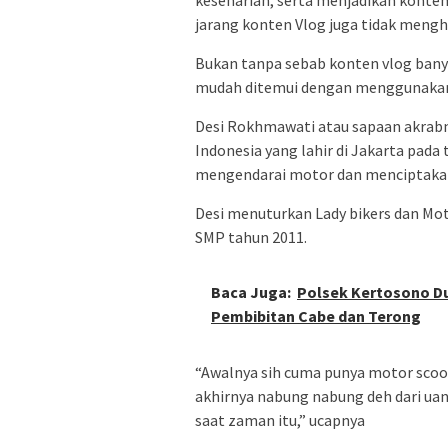
keseharian, serta menjadikan konte
jarang konten Vlog juga tidak mengh
Bukan tanpa sebab konten vlog banya
mudah ditemui dengan menggunakan
Desi Rokhmawati atau sapaan akrabn
Indonesia yang lahir di Jakarta pada
mengendarai motor dan menciptakan
Desi menuturkan Lady bikers dan Mot
SMP tahun 2011.
Baca Juga:
Polsek Kertosono D
Pembibitan Cabe dan Terong
“Awalnya sih cuma punya motor scoop
akhirnya nabung nabung deh dari uan
saat zaman itu,” ucapnya