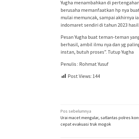
Yugha menambahkan di pertengahan 20
berusaha memanfaatkan hp nya buat 
mulai memuncak, sampai akhirnya ia b
indomaret sendiri di tahun 2023 hasil 
Pesan Yugha buat teman-teman yang 
berhasil, ambil ilmu nya dan yg pali
instan, butuh proses”. Tutup Yugha
Penulis : Rohmat Yusuf
Post Views:
144
Navigasi
Pos sebelumnya
Urai macet mengular, satlantas polres kon
pos
cepat evakuasi truk mogok