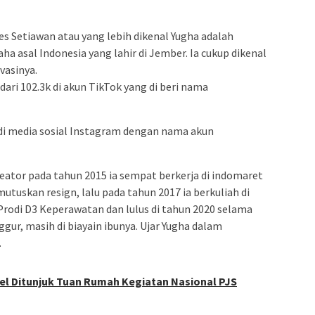
es Setiawan atau yang lebih dikenal Yugha adalah
a asal Indonesia yang lahir di Jember. Ia cukup dikenal
vasinya.
dari 102.3k di akun TikTok yang di beri nama
f di media sosial Instagram dengan nama akun
ator pada tahun 2015 ia sempat berkerja di indomaret
tuskan resign, lalu pada tahun 2017 ia berkuliah di
odi D3 Keperawatan dan lulus di tahun 2020 selama
ur, masih di biayain ibunya. Ujar Yugha dalam
.
l Ditunjuk Tuan Rumah Kegiatan Nasional PJS