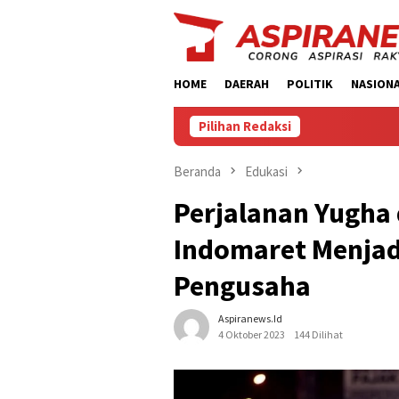
Loncat
ke
konten
HOME
DAERAH
POLITIK
NASION
Pilihan Redaksi
Beranda
Edukasi
Perjalanan Yugha
Indomaret Menjad
Pengusaha
Aspiranews.id
4 Oktober 2023
144 Dilihat