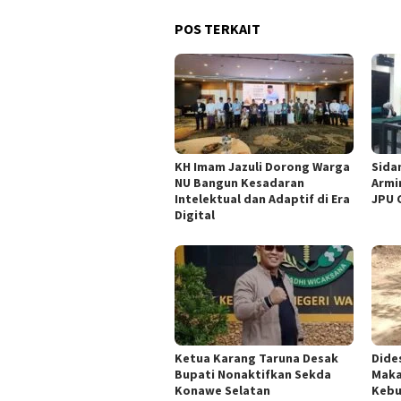
POS TERKAIT
KH Imam Jazuli Dorong Warga
‎Sid
NU Bangun Kesadaran
Armi
Intelektual dan Adaptif di Era
JPU 
Digital
Ketua ‎Karang Taruna Desak
Dide
Bupati Nonaktifkan Sekda
Maka
Konawe Selatan
Kebu