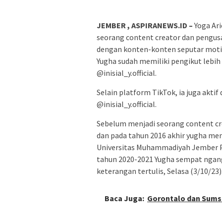
JEMBER , ASPIRANEWS.ID –
Yoga Ari
seorang content creator dan pengusah
dengan konten-konten seputar moti
Yugha sudah memiliki pengikut lebih 
@inisial_y.official.
Selain platform TikTok, ia juga akti
@inisial_y.official.
Sebelum menjadi seorang content cre
dan pada tahun 2016 akhir yugha memu
Universitas Muhammadiyah Jember Pr
tahun 2020-2021 Yugha sempat ngangg
keterangan tertulis, Selasa (3/10/23)
Baca Juga:
Gorontalo dan Sumse