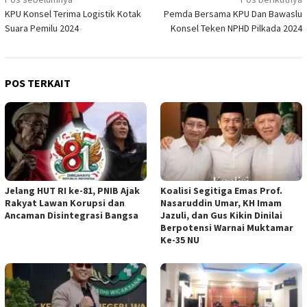
Navigasi
KPU Konsel Terima Logistik Kotak
Pemda Bersama KPU Dan Bawaslu
pos
Suara Pemilu 2024
Konsel Teken NPHD Pilkada 2024
POS TERKAIT
Jelang HUT RI ke-81, PNIB Ajak
Koalisi Segitiga Emas Prof.
Rakyat Lawan Korupsi dan
Nasaruddin Umar, KH Imam
Ancaman Disintegrasi Bangsa
Jazuli, dan Gus Kikin Dinilai
Berpotensi Warnai Muktamar
Ke-35 NU