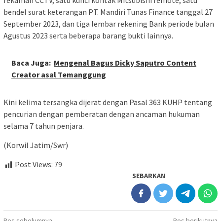
rekaman CCTV, satu kunci kontak Mitsubishi remote, satu
bendel surat keterangan PT. Mandiri Tunas Finance tanggal 27
September 2023, dan tiga lembar rekening Bank periode bulan
Agustus 2023 serta beberapa barang bukti lainnya.
Baca Juga:
Mengenal Bagus Dicky Saputro Content
Creator asal Temanggung
Kini kelima tersangka dijerat dengan Pasal 363 KUHP tentang
pencurian dengan pemberatan dengan ancaman hukuman
selama 7 tahun penjara.
(Korwil Jatim/Swr)
Post Views:
79
SEBARKAN
Pos sebelumnya
Pos berikutnya