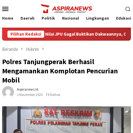
Loncat
Menu
ke
Mobile
konten
Home
Daerah
Politik
Nasional
Lingkungan
Edukasi
cara Armin Amin Nilai JPU Gagal Buktikan Dakwaannya, Optimistis
Pilihan Redaksi
Beranda
Hukrim
Polres Tanjungperak Berhasil
Mengamankan Komplotan Pencurian
Mobil
Aspiranews.id
1 November 2023
79 Dilihat