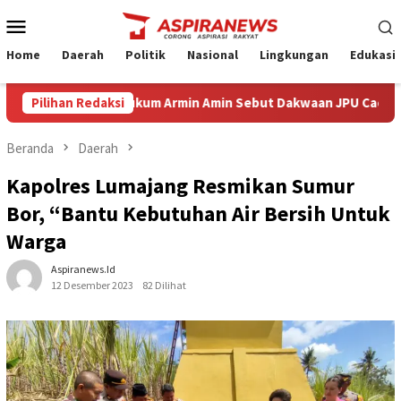
Loncat
Menu
ke
Mobile
konten
Home
Daerah
Politik
Nasional
Lingkungan
Edukasi
 Eksepsi Kuasa Hukum Armin Amin Sebut Dakwaan JPU Cacat Formil 
Pilihan Redaksi
Beranda
Daerah
Kapolres Lumajang Resmikan Sumur
Bor, “Bantu Kebutuhan Air Bersih Untuk
Warga
Aspiranews.id
12 Desember 2023
82 Dilihat