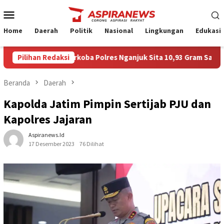
Loncat
Menu
ke
Mobile
konten
Home
Daerah
Politik
Nasional
Lingkungan
Edukasi
, Satresnarkoba Polres Nganjuk Sita 10,93 Gram Sabu Siap Edar
Pilihan Redaksi
Beranda
Daerah
Kapolda Jatim Pimpin Sertijab PJU dan
Kapolres Jajaran
Aspiranews.id
17 Desember 2023
76 Dilihat