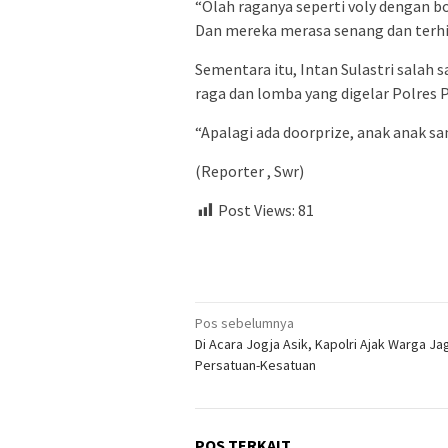
“Olah raganya seperti voly dengan 
Dan mereka merasa senang dan terhib
Sementara itu, Intan Sulastri sala
raga dan lomba yang digelar Polres 
“Apalagi ada doorprize, anak anak s
(Reporter , Swr)
Post Views:
81
Navigasi
Pos sebelumnya
Di Acara Jogja Asik, Kapolri Ajak Warga Ja
pos
Persatuan-Kesatuan
POS TERKAIT