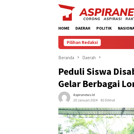
Loncat
ke
konten
HOME
DAERAH
POLITIK
NASION
Pilihan Redaksi
‎Sidang Ek
Beranda
Daerah
Peduli Siswa Disa
Gelar Berbagai L
Aspiranews.id
20 Januari 2024
81 Dilihat