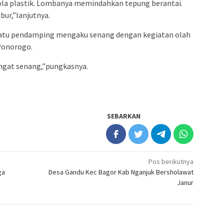
bola plastik. Lombanya memindahkan tepung berantai.
ur,”lanjutnya.
h satu pendamping mengaku senang dengan kegiatan olah
Ponorogo.
angat senang,”pungkasnya.
SEBARKAN
Pos berikutnya
ga
Desa Gandu Kec Bagor Kab Nganjuk Bersholawat
Janur