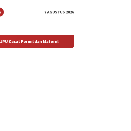
n
7 AGUSTUS 2026
n Materiil
‎Pengacara Armin Amin Nilai JPU Gagal Buktik