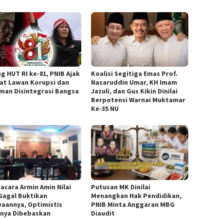
g HUT RI ke-81, PNIB Ajak
Koalisi Segitiga Emas Prof.
at Lawan Korupsi dan
Nasaruddin Umar, KH Imam
man Disintegrasi Bangsa
Jazuli, dan Gus Kikin Dinilai
Berpotensi Warnai Muktamar
Ke-35 NU
gacara Armin Amin Nilai
Putusan MK Dinilai
Gagal Buktikan
Menangkan Hak Pendidikan,
aannya, Optimistis
PNIB Minta Anggaran MBG
nnya Dibebaskan
Diaudit