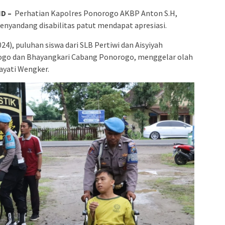
ID –
Perhatian Kapolres Ponorogo AKBP Anton S.H,
 penyandang disabilitas patut mendapat apresiasi.
024), puluhan siswa dari SLB Pertiwi dan Aisyiyah
ogo dan Bhayangkari Cabang Ponorogo, menggelar olah
ayati Wengker.