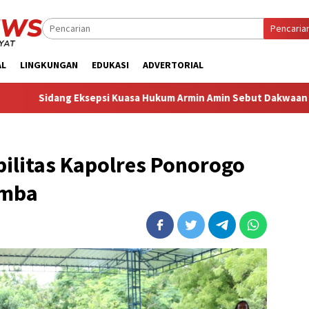
Pencaria
AL
LINGKUNGAN
EDUKASI
ADVERTORIAL
sepsi Kuasa Hukum Armin Amin Sebut Dakwaan JPU Cacat Formil da
bilitas Kapolres Ponorogo
omba