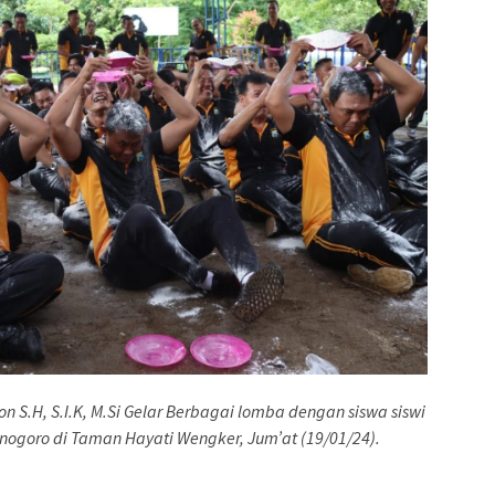
n S.H, S.I.K, M.Si Gelar Berbagai lomba dengan siswa siswi
onogoro di Taman Hayati Wengker, Jum’at (19/01/24).