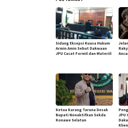
‎Sidang Eksepsi Kuasa Hukum
Jelan
Armin Amin Sebut Dakwaan
Raky
JPU Cacat Formil dan Materiil
Anca
Ketua ‎Karang Taruna Desak
‎Pen
Bupati Nonaktifkan Sekda
JPU 
Konawe Selatan
Dakw
Klie