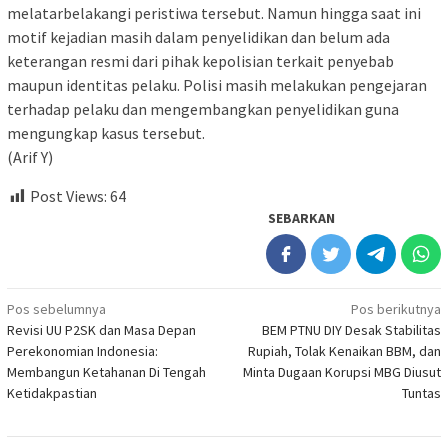
melatarbelakangi peristiwa tersebut. Namun hingga saat ini
motif kejadian masih dalam penyelidikan dan belum ada
keterangan resmi dari pihak kepolisian terkait penyebab
maupun identitas pelaku. Polisi masih melakukan pengejaran
terhadap pelaku dan mengembangkan penyelidikan guna
mengungkap kasus tersebut.
(Arif Y)
Post Views:
64
SEBARKAN
Navigasi
Pos sebelumnya
Pos berikutnya
Revisi UU P2SK dan Masa Depan
BEM PTNU DIY Desak Stabilitas
pos
Perekonomian Indonesia:
Rupiah, Tolak Kenaikan BBM, dan
Membangun Ketahanan Di Tengah
Minta Dugaan Korupsi MBG Diusut
Ketidakpastian
Tuntas