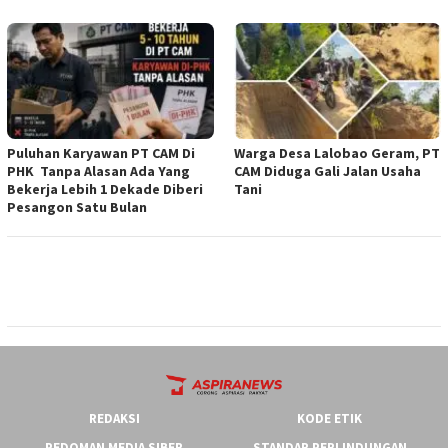
‎Puluhan Karyawan PT CAM Di
Warga Desa Lalobao Geram, PT
PHK Tanpa Alasan Ada Yang
CAM Diduga Gali Jalan Usaha
Bekerja Lebih 1 Dekade Diberi
Tani
Pesangon Satu Bulan
REDAKSI
KODE ETIK
PEDOMAN MEDIA SIBER
STANDAR PERLINDUNGAN