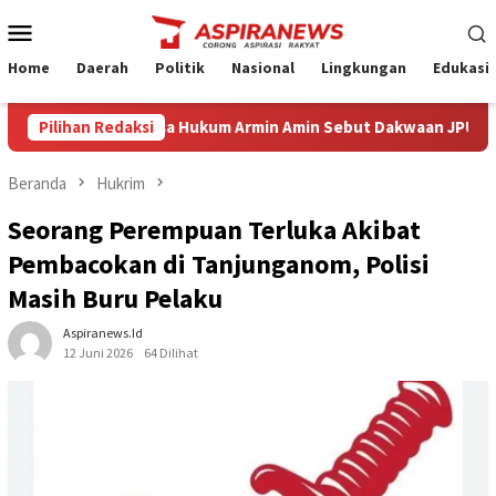
Loncat
Menu
ke
Mobile
konten
Home
Daerah
Politik
Nasional
Lingkungan
Edukasi
dang Eksepsi Kuasa Hukum Armin Amin Sebut Dakwaan JPU Cacat Fo
Pilihan Redaksi
Beranda
Hukrim
Seorang Perempuan Terluka Akibat
Pembacokan di Tanjunganom, Polisi
Masih Buru Pelaku
Aspiranews.id
12 Juni 2026
64 Dilihat