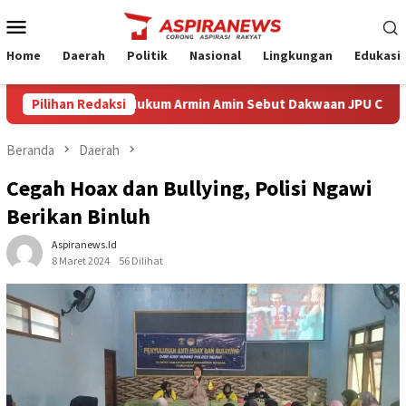
Loncat
Menu
ke
Mobile
konten
Home
Daerah
Politik
Nasional
Lingkungan
Edukasi
Eksepsi Kuasa Hukum Armin Amin Sebut Dakwaan JPU Cacat Formil 
Pilihan Redaksi
Beranda
Daerah
Cegah Hoax dan Bullying, Polisi Ngawi
Berikan Binluh
Aspiranews.id
8 Maret 2024
56 Dilihat