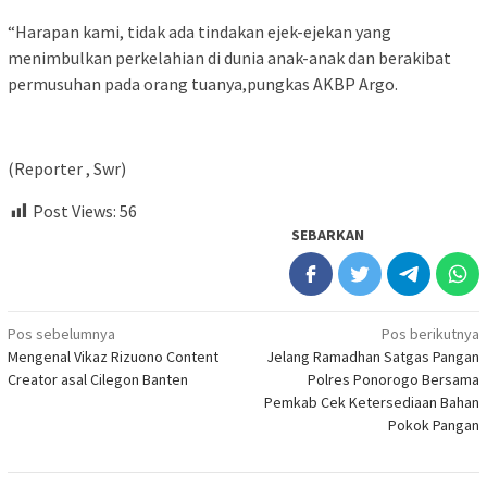
“Harapan kami, tidak ada tindakan ejek-ejekan yang
menimbulkan perkelahian di dunia anak-anak dan berakibat
permusuhan pada orang tuanya,pungkas AKBP Argo.
(Reporter , Swr)
Post Views:
56
SEBARKAN
Navigasi
Pos sebelumnya
Pos berikutnya
Mengenal Vikaz Rizuono Content
Jelang Ramadhan Satgas Pangan
pos
Creator asal Cilegon Banten
Polres Ponorogo Bersama
Pemkab Cek Ketersediaan Bahan
Pokok Pangan