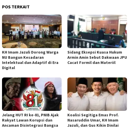
POS TERKAIT
KH Imam Jazuli Dorong Warga
‎Sidang Eksepsi Kuasa Hukum
NU Bangun Kesadaran
Armin Amin Sebut Dakwaan JPU
Intelektual dan Adaptif di Era
Cacat Formil dan Materiil
Digital
Jelang HUT RI ke-81, PNIB Ajak
Koalisi Segitiga Emas Prof.
Rakyat Lawan Korupsi dan
Nasaruddin Umar, KH Imam
Ancaman Disintegrasi Bangsa
Jazuli, dan Gus Kikin Dinilai