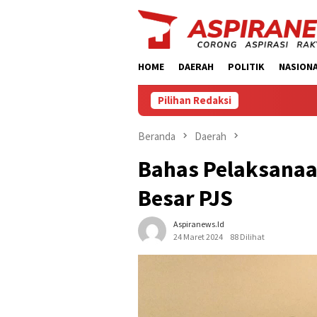
Loncat
ke
konten
HOME
DAERAH
POLITIK
NASION
Pilihan Redaksi
Beranda
Daerah
Bahas Pelaksanaan
Besar PJS
Aspiranews.id
24 Maret 2024
88 Dilihat