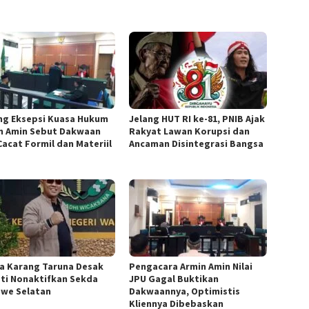
ang Eksepsi Kuasa Hukum
Jelang HUT RI ke-81, PNIB Ajak
n Amin Sebut Dakwaan
Rakyat Lawan Korupsi dan
Cacat Formil dan Materiil
Ancaman Disintegrasi Bangsa
a ‎Karang Taruna Desak
‎Pengacara Armin Amin Nilai
ti Nonaktifkan Sekda
JPU Gagal Buktikan
we Selatan
Dakwaannya, Optimistis
Kliennya Dibebaskan