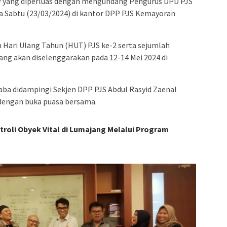
P yang diperluas dengan mengundang Pengurus DPD PJS
a Sabtu (23/03/2024) di kantor DPP PJS Kemayoran
Hari Ulang Tahun (HUT) PJS ke-2 serta sejumlah
ng akan diselenggarakan pada 12-14 Mei 2024 di
 didampingi Sekjen DPP PJS Abdul Rasyid Zaenal
dengan buka puasa bersama.
troli Obyek Vital di Lumajang Melalui Program