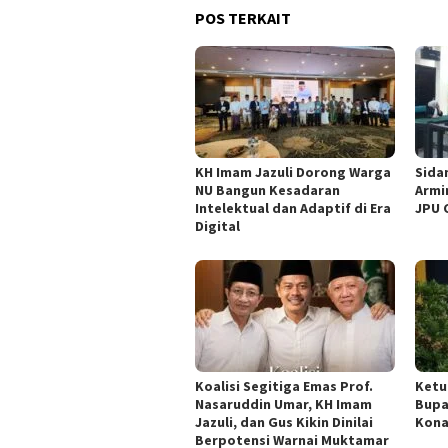
POS TERKAIT
KH Imam Jazuli Dorong Warga
‎Sid
NU Bangun Kesadaran
Armi
Intelektual dan Adaptif di Era
JPU 
Digital
Koalisi Segitiga Emas Prof.
Ketu
Nasaruddin Umar, KH Imam
Bupa
Jazuli, dan Gus Kikin Dinilai
Kona
Berpotensi Warnai Muktamar