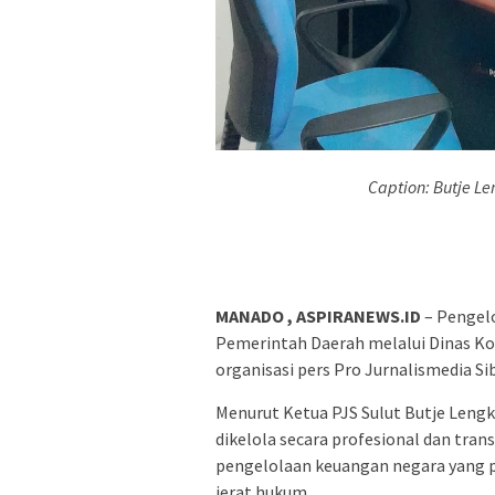
Caption: Butje L
MANADO , ASPIRANEWS.ID
– Pengelo
Pemerintah Daerah melalui Dinas Kom
organisasi pers Pro Jurnalismedia Sib
Menurut Ketua PJS Sulut Butje Leng
dikelola secara profesional dan tr
pengelolaan keuangan negara yang p
jerat hukum.