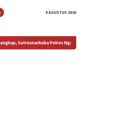
n
9 AGUSTUS 2026
snarkoba Polres Nganjuk Sita 10,93 Gram Sabu Siap Edar