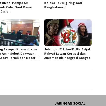
n Diesel Pompa Air
Kolaka Tak Digiring Jadi
kuk Polisi Saat Bawa
Penghakiman
 Curian
ang Eksepsi Kuasa Hukum
Jelang HUT RI ke-81, PNIB Ajak
n Amin Sebut Dakwaan
Rakyat Lawan Korupsi dan
Cacat Formil dan Materiil
Ancaman Disintegrasi Bangsa
JARINGAN SOCIAL