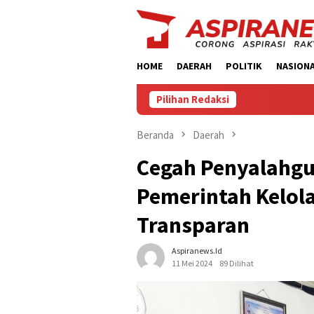
Loncat
ke
konten
HOME
DAERAH
POLITIK
NASION
Pilihan Redaksi
Beranda
Daerah
Cegah Penyalahgu
Pemerintah Kelola
Transparan
Aspiranews.id
11 Mei 2024
89 Dilihat