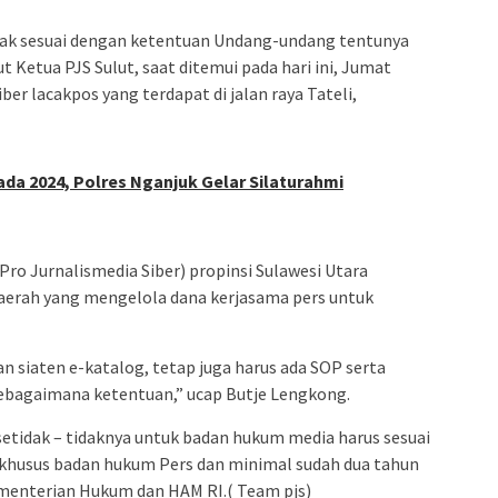
idak sesuai dengan ketentuan Undang-undang tentunya
 Ketua PJS Sulut, saat ditemui pada hari ini, Jumat
iber lacakpos yang terdapat di jalan raya Tateli,
da 2024, Polres Nganjuk Gelar Silaturahmi
(Pro Jurnalismedia Siber) propinsi Sulawesi Utara
erah yang mengelola dana kerjasama pers untuk
 siaten e-katalog, tetap juga harus ada SOP serta
 sebagaimana ketentuan,” ucap Butje Lengkong.
setidak – tidaknya untuk badan hukum media harus sesuai
 khusus badan hukum Pers dan minimal sudah dua tahun
ementerian Hukum dan HAM RI.( Team pjs)