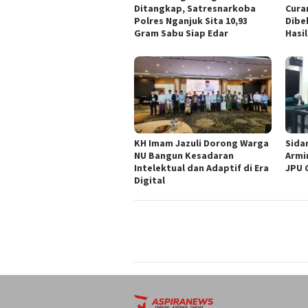
Ditangkap, Satresnarkoba
Cura
Polres Nganjuk Sita 10,93
Dibe
Gram Sabu Siap Edar
Hasil
KH Imam Jazuli Dorong Warga
‎Sid
NU Bangun Kesadaran
Armi
Intelektual dan Adaptif di Era
JPU 
Digital