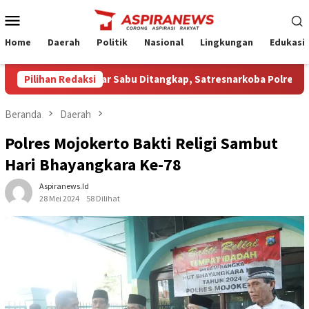
Loncat
Menu
ke
Mobile
konten
Home
Daerah
Politik
Nasional
Lingkungan
Edukasi
rduga Pengedar Sabu Ditangkap, Satresnarkoba Polres Nganjuk S
Pilihan Redaksi
Beranda
Daerah
Polres Mojokerto Bakti Religi Sambut
Hari Bhayangkara Ke-78
Aspiranews.id
28 Mei 2024
58 Dilihat