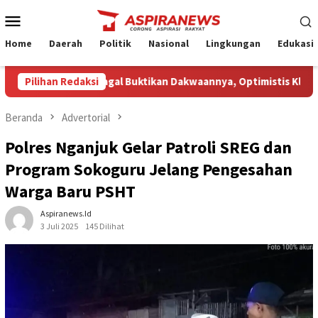
Loncat
Menu
ke
Mobile
konten
Home
Daerah
Politik
Nasional
Lingkungan
Edukasi
n Nilai JPU Gagal Buktikan Dakwaannya, Optimistis Kliennya Dib
Pilihan Redaksi
Beranda
Advertorial
Polres Nganjuk Gelar Patroli SREG dan
Program Sokoguru Jelang Pengesahan
Warga Baru PSHT
Aspiranews.id
3 Juli 2025
145 Dilihat