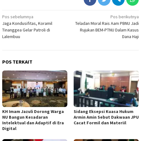
Navigasi
Pos sebelumnya
Pos berikutnya
Jaga Kondusifitas, Koramil
Teladan Moral Rais Aam PBNU Jadi
pos
Tinanggea Gelar Patroli di
Rujukan BEM-PTNU Dalam Kasus
Lalembuu
Dana Haji
POS TERKAIT
KH Imam Jazuli Dorong Warga
‎Sidang Eksepsi Kuasa Hukum
NU Bangun Kesadaran
Armin Amin Sebut Dakwaan JPU
Intelektual dan Adaptif di Era
Cacat Formil dan Materiil
Digital