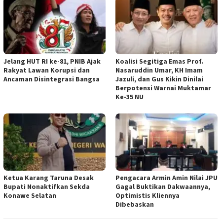
Jelang HUT RI ke-81, PNIB Ajak
Koalisi Segitiga Emas Prof.
Rakyat Lawan Korupsi dan
Nasaruddin Umar, KH Imam
Ancaman Disintegrasi Bangsa
Jazuli, dan Gus Kikin Dinilai
Berpotensi Warnai Muktamar
Ke-35 NU
Ketua ‎Karang Taruna Desak
‎Pengacara Armin Amin Nilai JPU
Bupati Nonaktifkan Sekda
Gagal Buktikan Dakwaannya,
Konawe Selatan
Optimistis Kliennya
Dibebaskan