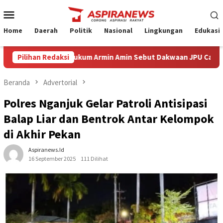
Loncat
Menu
ke
Mobile
konten
Home
Daerah
Politik
Nasional
Lingkungan
Edukasi
ksepsi Kuasa Hukum Armin Amin Sebut Dakwaan JPU Cacat Formil d
Pilihan Redaksi
Beranda
Advertorial
Polres Nganjuk Gelar Patroli Antisipasi
Balap Liar dan Bentrok Antar Kelompok
di Akhir Pekan
Aspiranews.id
16 September 2025
111 Dilihat