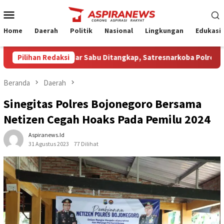
Loncat
Menu
ke
Mobile
konten
Home
Daerah
Politik
Nasional
Lingkungan
Edukasi
rduga Pengedar Sabu Ditangkap, Satresnarkoba Polres Nganjuk S
Pilihan Redaksi
Beranda
Daerah
Sinegitas Polres Bojonegoro Bersama
Netizen Cegah Hoaks Pada Pemilu 2024
Aspiranews.id
31 Agustus 2023
77 Dilihat