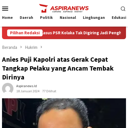
Loncat
Menu
ke
Mobile
konten
Home
Daerah
Politik
Nasional
Lingkungan
Edukasi
‎Puskom Minta Kasus PSR Kolaka Tak Digiring Jadi Penghakiman
Pilihan Redaksi
Beranda
Hukrim
Anies Puji Kapolri atas Gerak Cepat
Tangkap Pelaku yang Ancam Tembak
Dirinya
Aspiranews.id
18 Januari 2024
77 Dilihat