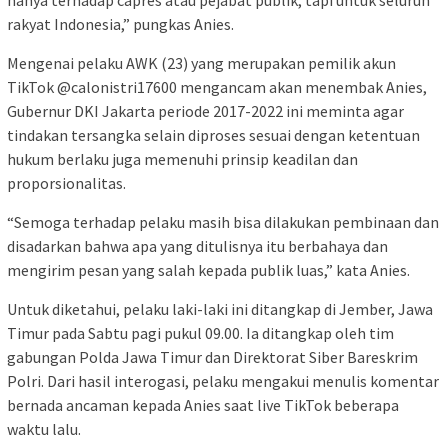
hanya terhadap capres atau pejabat publik, tapi untuk seluruh
rakyat Indonesia,” pungkas Anies.
Mengenai pelaku AWK (23) yang merupakan pemilik akun
TikTok @calonistri17600 mengancam akan menembak Anies,
Gubernur DKI Jakarta periode 2017-2022 ini meminta agar
tindakan tersangka selain diproses sesuai dengan ketentuan
hukum berlaku juga memenuhi prinsip keadilan dan
proporsionalitas.
“Semoga terhadap pelaku masih bisa dilakukan pembinaan dan
disadarkan bahwa apa yang ditulisnya itu berbahaya dan
mengirim pesan yang salah kepada publik luas,” kata Anies.
Untuk diketahui, pelaku laki-laki ini ditangkap di Jember, Jawa
Timur pada Sabtu pagi pukul 09.00. Ia ditangkap oleh tim
gabungan Polda Jawa Timur dan Direktorat Siber Bareskrim
Polri. Dari hasil interogasi, pelaku mengakui menulis komentar
bernada ancaman kepada Anies saat live TikTok beberapa
waktu lalu.