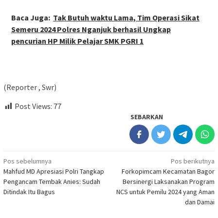
Baca Juga:
Tak Butuh waktu Lama, Tim Operasi Sikat
Semeru 2024 Polres Nganjuk berhasil Ungkap
pencurian HP Milik Pelajar SMK PGRI 1
(Reporter , Swr)
Post Views:
77
SEBARKAN
Navigasi
Pos sebelumnya
Pos berikutnya
Mahfud MD Apresiasi Polri Tangkap
Forkopimcam Kecamatan Bagor
pos
Pengancam Tembak Anies: Sudah
Bersinergi Laksanakan Program
Ditindak Itu Bagus
NCS untuk Pemilu 2024 yang Aman
dan Damai