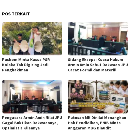
POS TERKAIT
‎Puskom Minta Kasus PSR
‎Sidang Eksepsi Kuasa Hukum
Kolaka Tak Digiring Jadi
Armin Amin Sebut Dakwaan JPU
Penghakiman
Cacat Formil dan Materiil
‎Pengacara Armin Amin Nilai JPU
Putusan MK Dinilai Menangkan
Gagal Buktikan Dakwaannya,
Hak Pendidikan, PNIB Minta
Optimistis Kliennya
Anggaran MBG Diaudit