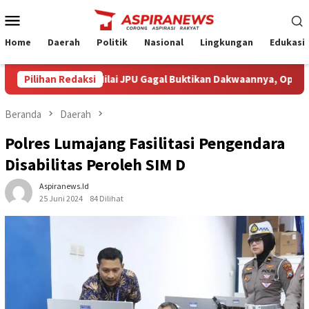
Loncat
Menu
ke
Mobile
konten
Home
Daerah
Politik
Nasional
Lingkungan
Edukasi
a Armin Amin Nilai JPU Gagal Buktikan Dakwaannya, Optimistis K
Pilihan Redaksi
Beranda
Daerah
Polres Lumajang Fasilitasi Pengendara
Disabilitas Peroleh SIM D
Aspiranews.id
25 Juni 2024
84 Dilihat