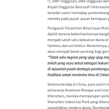
IT, SMP Unggulan, SMA Unggulan Ber
Aliyah Unggulan Bertaraf Internasi
berpikir santri terhadap perkemban
mereka pada pusat-pusat kemajuan g
Pengasuh Pesantren Bina Insan Mulia
dipilih karena keberhasilannya bang
menjadi salah satu kekuatan dunia di
fashion, dan arsitektur. Menurutny
akan menjadi bekal penting bagi g
“Tidak ada negara yang ujug-ujug maju
Inilah yang saya sebut sebagai hukum 
di sejumlah posisi strategis pemban
fasilitasi untuk menimba ilmu di China
Selama berada di China, para santri 
antaranya Kowloon Mosque and Islami
Shenzhen, mereka mempelajari perke
Shenzhen Industrial Park yang dikenal
manufaktur modern dunia. Rombong