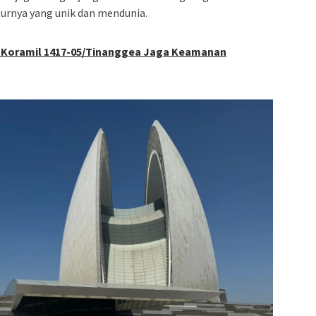
turnya yang unik dan mendunia.
si Koramil 1417-05/Tinanggea Jaga Keamanan