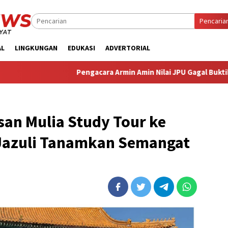
Pencaria
AL
LINGKUNGAN
EDUKASI
ADVERTORIAL
ngacara Armin Amin Nilai JPU Gagal Buktikan Dakwaannya, Optimi
nsan Mulia Study Tour ke
 Jazuli Tanamkan Semangat