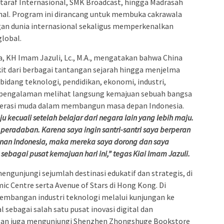
taraf Internasional, SMK Broadcast, hingga Madrasah
onal. Program ini dirancang untuk membuka cakrawala
gan dunia internasional sekaligus memperkenalkan
lobal.
, KH Imam Jazuli, Lc., M.A., mengatakan bahwa China
kit dari berbagai tantangan sejarah hingga menjelma
 bidang teknologi, pendidikan, ekonomi, industri,
a, pengalaman melihat langsung kemajuan sebuah bangsa
enerasi muda dalam membangun masa depan Indonesia.
 kecuali setelah belajar dari negara lain yang lebih maju.
peradaban. Karena saya ingin santri-santri saya berperan
gunan Indonesia, maka mereka saya dorong dan saya
 sebagai pusat kemajuan hari ini,” tegas Kiai Imam Jazuli.
mengunjungi sejumlah destinasi edukatif dan strategis, di
c Centre serta Avenue of Stars di Hong Kong. Di
mbangan industri teknologi melalui kunjungan ke
 sebagai salah satu pusat inovasi digital dan
an juga mengunjungi Shenzhen Zhongshuge Bookstore