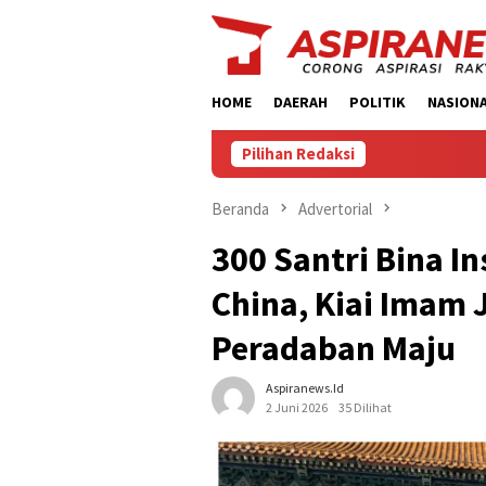
Loncat
ke
konten
HOME
DAERAH
POLITIK
NASION
Pilihan Redaksi
‎Pe
Beranda
Advertorial
300 Santri Bina I
China, Kiai Imam
Peradaban Maju
Aspiranews.id
2 Juni 2026
35 Dilihat