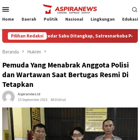
Loncat
Menu
ke
Mobile
konten
Home
Daerah
Politik
Nasional
Lingkungan
Edukasi
a Terduga Pengedar Sabu Ditangkap, Satresnarkoba Polres Ngan
Pilihan Redaksi
Beranda
Hukrim
Pemuda Yang Menabrak Anggota Polisi
dan Wartawan Saat Bertugas Resmi Di
Tetapkan
Aspiranews.id
15 September 2023
84 Dilihat