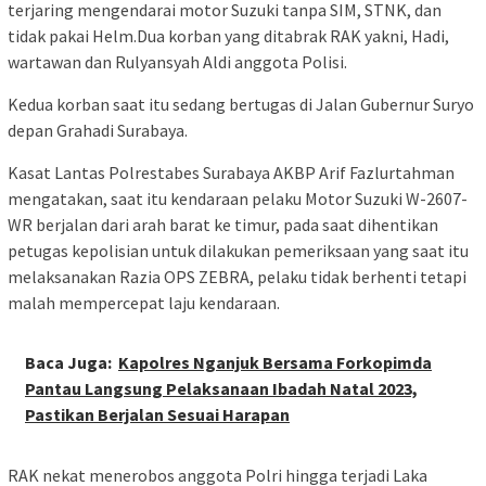
terjaring mengendarai motor Suzuki tanpa SIM, STNK, dan
tidak pakai Helm.Dua korban yang ditabrak RAK yakni, Hadi,
wartawan dan Rulyansyah Aldi anggota Polisi.
Kedua korban saat itu sedang bertugas di Jalan Gubernur Suryo
depan Grahadi Surabaya.
Kasat Lantas Polrestabes Surabaya AKBP Arif Fazlurtahman
mengatakan, saat itu kendaraan pelaku Motor Suzuki W-2607-
WR berjalan dari arah barat ke timur, pada saat dihentikan
petugas kepolisian untuk dilakukan pemeriksaan yang saat itu
melaksanakan Razia OPS ZEBRA, pelaku tidak berhenti tetapi
malah mempercepat laju kendaraan.
Baca Juga:
Kapolres Nganjuk Bersama Forkopimda
Pantau Langsung Pelaksanaan Ibadah Natal 2023,
Pastikan Berjalan Sesuai Harapan
RAK nekat menerobos anggota Polri hingga terjadi Laka