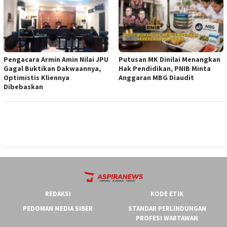
‎Pengacara Armin Amin Nilai JPU
Putusan MK Dinilai Menangkan
Gagal Buktikan Dakwaannya,
Hak Pendidikan, PNIB Minta
Optimistis Kliennya
Anggaran MBG Diaudit
Dibebaskan
REDAKSI
KODE ETIK
PEDOMAN MEDIA SIBER
STANDAR PERLINDUNGAN
PROFESI WARTAWAN