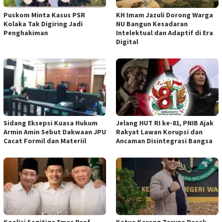
‎Puskom Minta Kasus PSR
KH Imam Jazuli Dorong Warga
Kolaka Tak Digiring Jadi
NU Bangun Kesadaran
Penghakiman
Intelektual dan Adaptif di Era
Digital
‎Sidang Eksepsi Kuasa Hukum
Jelang HUT RI ke-81, PNIB Ajak
Armin Amin Sebut Dakwaan JPU
Rakyat Lawan Korupsi dan
Cacat Formil dan Materiil
Ancaman Disintegrasi Bangsa
Koalisi Segitiga Emas Prof.
Ketua ‎Karang Taruna Desak