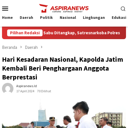
Loncat
Menu
ke
Mobile
konten
Home
Daerah
Politik
Nasional
Lingkungan
Edukasi
uga Pengedar Sabu Ditangkap, Satresnarkoba Polres Nganjuk Sit
Pilihan Redaksi
Beranda
Daerah
Hari Kesadaran Nasional, Kapolda Jatim
Kembali Beri Penghargaan Anggota
Berprestasi
Aspiranews.id
17 April 2024
70 Dilihat